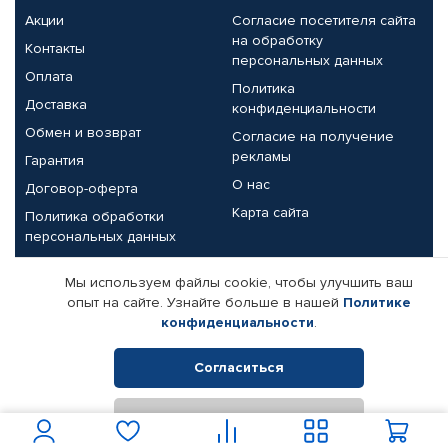
Акции
Согласие посетителя сайта
на обработку
Контакты
персональных данных
Оплата
Политика
Доставка
конфиденциальности
Обмен и возврат
Согласие на получение
рекламы
Гарантия
О нас
Договор-оферта
Карта сайта
Политика обработки
персональных данных
Партнерам
Мы используем файлы cookie, чтобы улучшить ваш
опыт на сайте. Узнайте больше в нашей
Политике
Корпоративным клиентам
Реквизиты компании
конфиденциальности
.
Поставщикам
Согласиться
Отклонить
© КАМАЗ ЦЕНТР ДОНЕЦК, 2015-2026. Все права защищены.
Интернет-магазин автомобильных товаров Автопрофи.