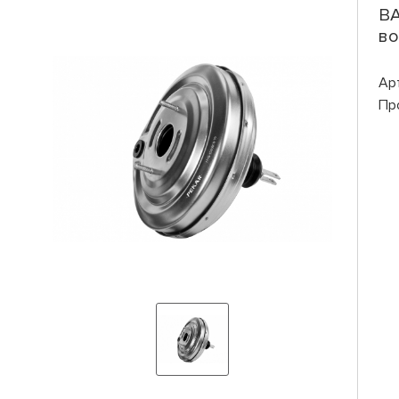
ВА
во
Ар
Пр