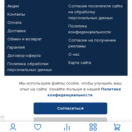
Акции
Согласие посетителя сайта
на обработку
Контакты
персональных данных
Оплата
Политика
Доставка
конфиденциальности
Обмен и возврат
Согласие на получение
рекламы
Гарантия
О нас
Договор-оферта
Карта сайта
Политика обработки
персональных данных
Партнерам
Мы используем файлы cookie, чтобы улучшить ваш
опыт на сайте. Узнайте больше в нашей
Политике
Корпоративным клиентам
Реквизиты компании
конфиденциальности
.
Поставщикам
Согласиться
Отклонить
© КАМАЗ ЦЕНТР ДОНЕЦК, 2015-2026. Все права защищены.
17 089
В корзину
Интернет-магазин автомобильных товаров Автопрофи.