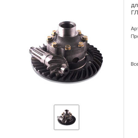
дл
ГЛ
Ар
Пр
Вс