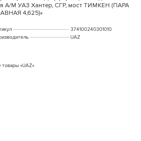
я А/М УАЗ Хантер, СГР, мост ТИМКЕН (ПАРА
АВНАЯ 4,625)»
тикул
374100240301010
оизводитель
UAZ
е товары «UAZ»