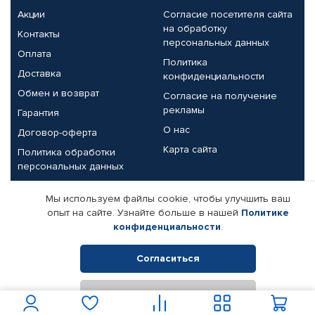
Акции
Согласие посетителя сайта
на обработку
Контакты
персональных данных
Оплата
Политика
Доставка
конфиденциальности
Обмен и возврат
Согласие на получение
рекламы
Гарантия
О нас
Договор-оферта
Карта сайта
Политика обработки
персональных данных
Партнерам
Мы используем файлы cookie, чтобы улучшить ваш
опыт на сайте. Узнайте больше в нашей
Политике
Корпоративным клиентам
Реквизиты компании
конфиденциальности
.
Поставщикам
Согласиться
Отклонить
© КАМАЗ ЦЕНТР ДОНЕЦК, 2015-2026. Все права защищены.
Интернет-магазин автомобильных товаров Автопрофи.