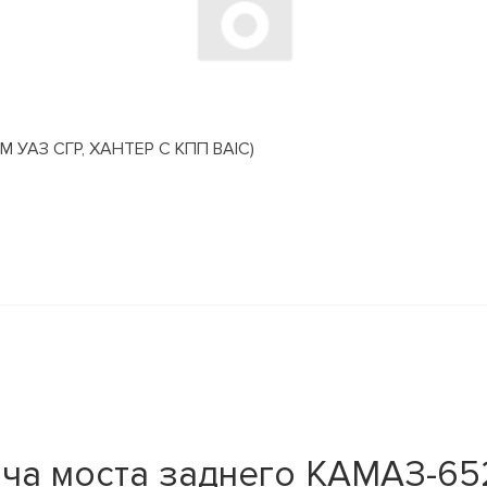
АЗ СГР, ХАНТЕР С КПП BAIC)
ча моста заднего КАМАЗ-6520