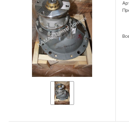
Ар
Пр
Вс