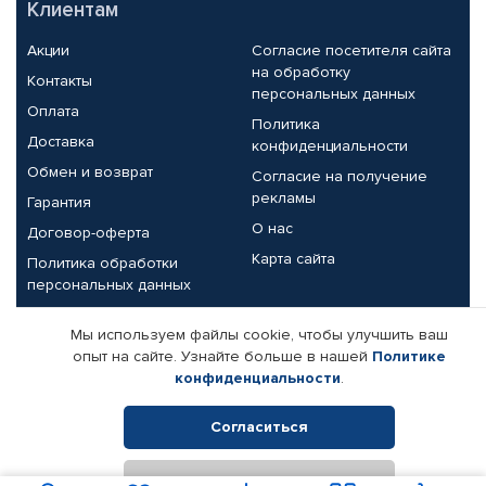
Клиентам
Акции
Согласие посетителя сайта
на обработку
Контакты
персональных данных
Оплата
Политика
Доставка
конфиденциальности
Обмен и возврат
Согласие на получение
рекламы
Гарантия
О нас
Договор-оферта
Карта сайта
Политика обработки
персональных данных
Партнерам
Мы используем файлы cookie, чтобы улучшить ваш
опыт на сайте. Узнайте больше в нашей
Политике
Корпоративным клиентам
Реквизиты компании
конфиденциальности
.
Поставщикам
Согласиться
Отклонить
© КАМАЗ ЦЕНТР ДОНЕЦК, 2015-2026. Все права защищены.