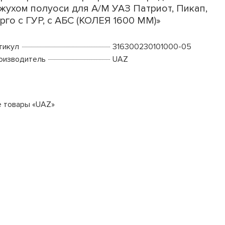
жухом полуоси для А/М УАЗ Патриот, Пикап,
рго с ГУР, с АБС (КОЛЕЯ 1600 ММ)»
тикул
316300230101000-05
оизводитель
UAZ
е товары «UAZ»