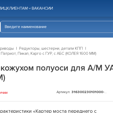
ЛИЦ
КЛИЕНТАМ
ВАКАНСИИ
приводы
Редукторы, шестерни, детали КПП
Патриот, Пикап, Карго с ГУР, с АБС (КОЛЕЯ 1600 ММ)
 кожухом полуоси для А/М УА
М)
Артикул:
316300230101000-05
ичии
рактеристики «Картер моста переднего с