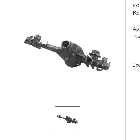
ко
Ка
Ар
Пр
Вс