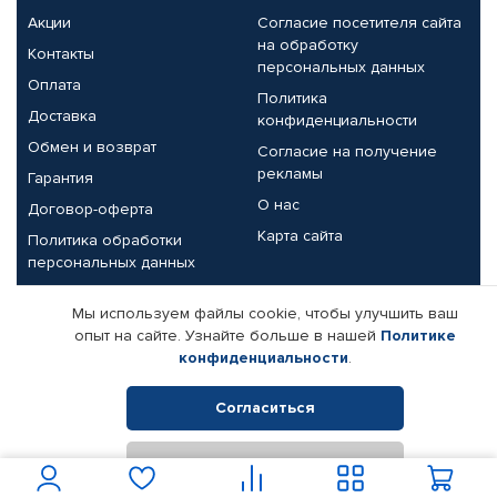
Акции
Согласие посетителя сайта
на обработку
Контакты
персональных данных
Оплата
Политика
Доставка
конфиденциальности
Обмен и возврат
Согласие на получение
рекламы
Гарантия
О нас
Договор-оферта
Карта сайта
Политика обработки
персональных данных
Партнерам
Мы используем файлы cookie, чтобы улучшить ваш
опыт на сайте. Узнайте больше в нашей
Политике
Корпоративным клиентам
Реквизиты компании
конфиденциальности
.
Поставщикам
Согласиться
Отклонить
© КАМАЗ ЦЕНТР ДОНЕЦК, 2015-2026. Все права защищены.
Интернет-магазин автомобильных товаров Автопрофи.