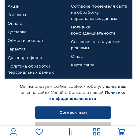
Акции
Согласие посетителя сайта
на обработку
Контакты
персональных данных
Оплата
Политика
Доставка
конфиденциальности
Обмен и возврат
Согласие на получение
рекламы
Гарантия
О нас
Договор-оферта
Карта сайта
Политика обработки
персональных данных
Партнерам
Мы используем файлы cookie, чтобы улучшить ваш
опыт на сайте. Узнайте больше в нашей
Политике
Корпоративным клиентам
Реквизиты компании
конфиденциальности
.
Поставщикам
Согласиться
Отклонить
© КАМАЗ ЦЕНТР ДОНЕЦК, 2015-2026. Все права защищены.
Интернет-магазин автомобильных товаров Автопрофи.