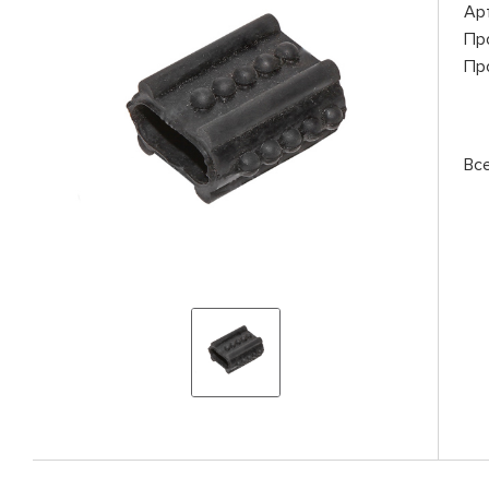
Ар
Пр
Пр
Вс