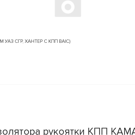
АЗ СГР, ХАНТЕР С КПП BAIC)
золятора рукоятки КПП КАМ