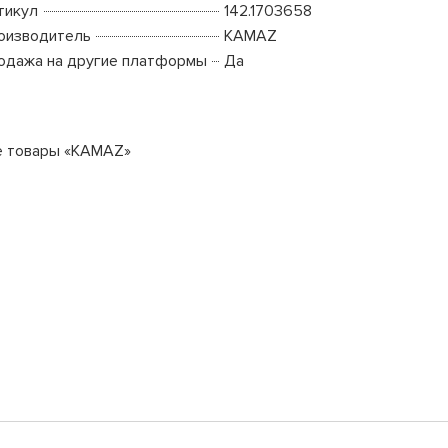
тикул
142.1703658
оизводитель
KAMAZ
одажа на другие платформы
Да
е товары «KAMAZ»