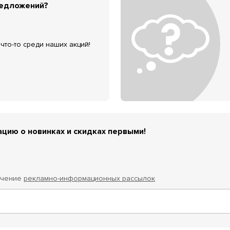
редложений?
что-то среди наших акций!
цию о новинках и скидках первыми!
учение
рекламно-информационных рассылок