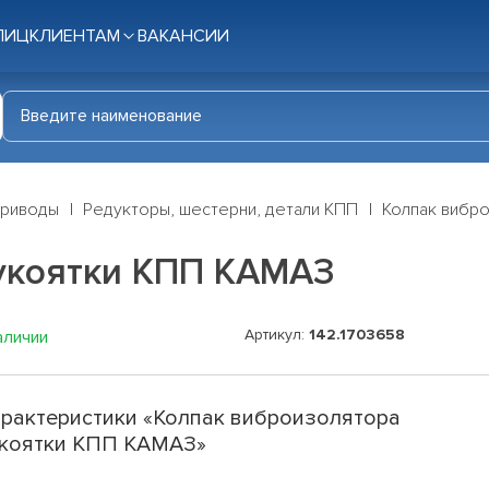
ЛИЦ
КЛИЕНТАМ
ВАКАНСИИ
приводы
Редукторы, шестерни, детали КПП
Колпак вибр
укоятки КПП КАМАЗ
Артикул:
142.1703658
аличии
рактеристики «Колпак виброизолятора
коятки КПП КАМАЗ»