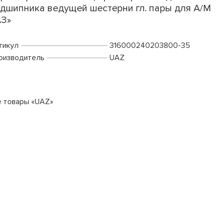
дшипника ведущей шестерни гл. пары для А/М
АЗ»
тикул
316000240203800-35
оизводитель
UAZ
е товары «UAZ»