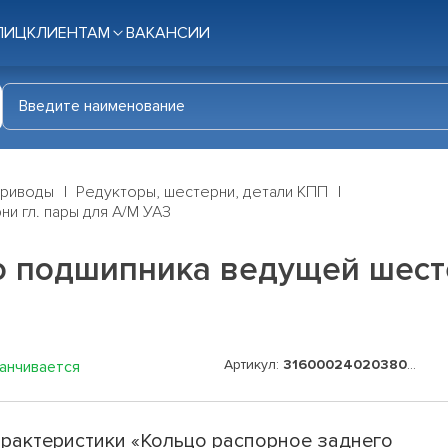
ЛИЦ
КЛИЕНТАМ
ВАКАНСИИ
приводы
Редукторы, шестерни, детали КПП
и гл. пары для А/М УАЗ
о подшипника ведущей шесте
Артикул:
316000240203800-35
канчивается
рактеристики «Кольцо распорное заднего