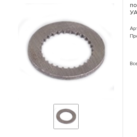
по
У
Ар
Пр
Вс