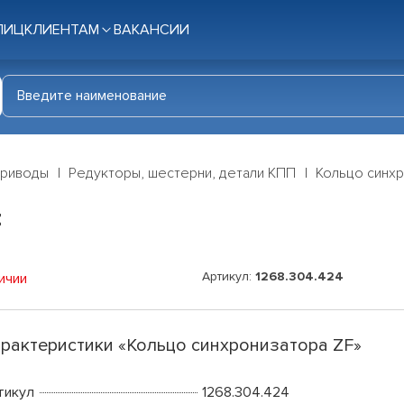
ЛИЦ
КЛИЕНТАМ
ВАКАНСИИ
приводы
Редукторы, шестерни, детали КПП
Кольцо синхр
F
Артикул:
1268.304.424
ичии
рактеристики «Кольцо синхронизатора ZF»
тикул
1268.304.424