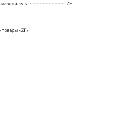
оизводитель
ZF
е товары «ZF»