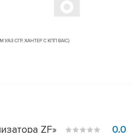
АЗ СГР, ХАНТЕР С КПП BAIC)
изатора ZF»
0.0