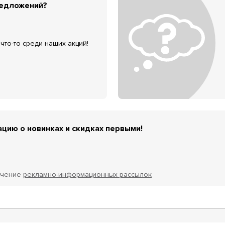
редложений?
что-то среди наших акций!
цию о новинках и скидках первыми!
учение
рекламно-информационных рассылок