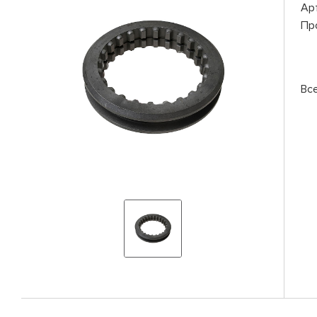
Ар
Пр
Вс