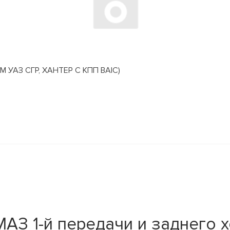
АЗ СГР, ХАНТЕР С КПП BAIC)
З 1-й передачи и заднего хо