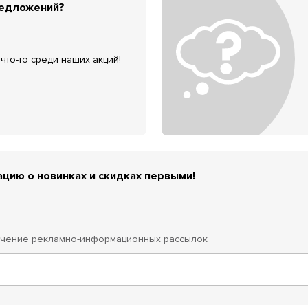
редложений?
что-то среди наших акций!
цию о новинках и скидках первыми!
учение
рекламно-информационных рассылок