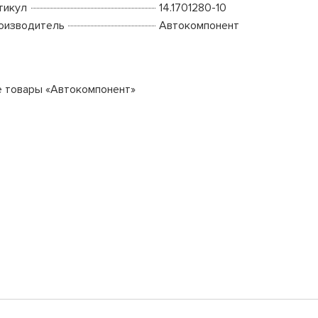
тикул
14.1701280-10
оизводитель
Автокомпонент
е товары «Автокомпонент»