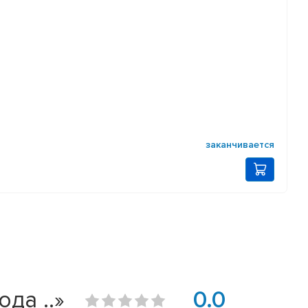
заканчивается
да ..»
0.0