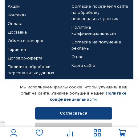
Акции
Согласие посетителя сайта
на обработку
Контакты
персональных данных
Оплата
Политика
Доставка
конфиденциальности
Обмен и возврат
Согласие на получение
рекламы
Гарантия
О нас
Договор-оферта
Карта сайта
Политика обработки
персональных данных
Партнерам
Мы используем файлы cookie, чтобы улучшить ваш
опыт на сайте. Узнайте больше в нашей
Политике
Корпоративным клиентам
Реквизиты компании
конфиденциальности
.
Поставщикам
Согласиться
Отклонить
© КАМАЗ ЦЕНТР ДОНЕЦК, 2015-2026. Все права защищены.
5 225
В корзину
Интернет-магазин автомобильных товаров Автопрофи.