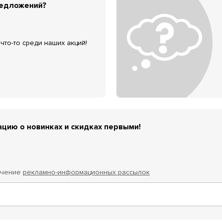
редложений?
что-то среди наших акций!
цию о новинках и скидках первыми!
учение
рекламно-информационных рассылок