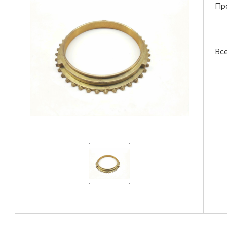
Пр
Вс