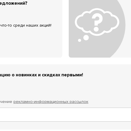
редложений?
что-то среди наших акций!
цию о новинках и скидках первыми!
учение
рекламно-информационных рассылок