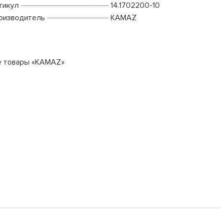
тикул
14.1702200-10
оизводитель
KAMAZ
е товары «KAMAZ»