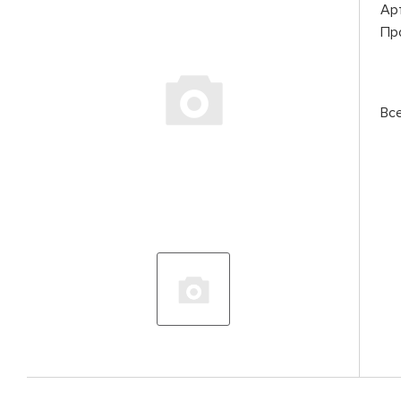
Ар
Пр
Вс