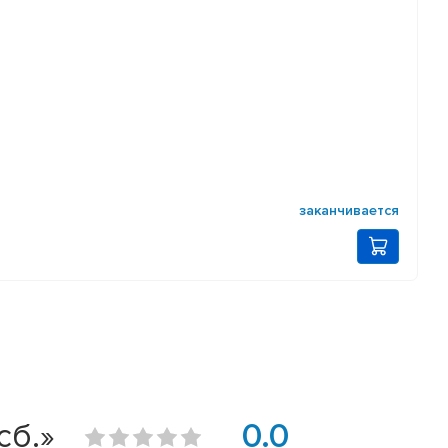
заканчивается
сб.»
0.0