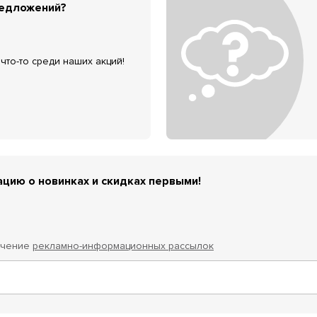
редложений?
что-то среди наших акций!
цию о новинках и скидках первыми!
учение
рекламно-информационных рассылок