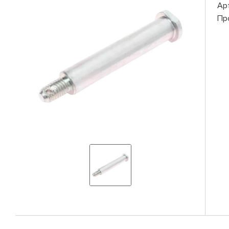
Ар
Пр