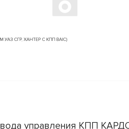
АЗ СГР, ХАНТЕР С КПП BAIC)
вода управления КПП КАРДО