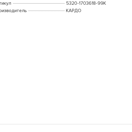
тикул
5320-1703618-99К
оизводитель
КАРДО