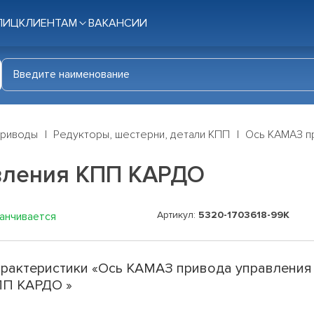
ЛИЦ
КЛИЕНТАМ
ВАКАНСИИ
приводы
Редукторы, шестерни, детали КПП
Ось КАМАЗ п
вления КПП КАРДО
Артикул:
5320-1703618-99К
канчивается
рактеристики «Ось КАМАЗ привода управления
ПП КАРДО »