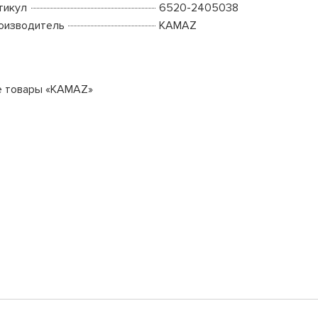
тикул
6520-2405038
оизводитель
KAMAZ
е товары «KAMAZ»