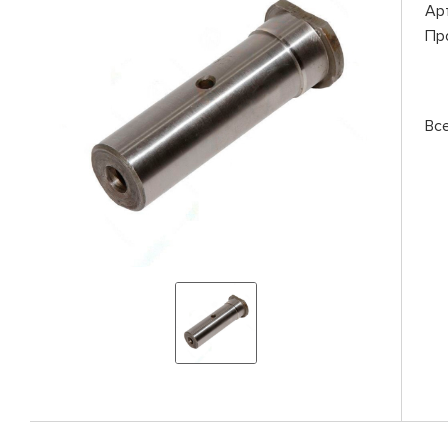
Ар
Пр
Вс