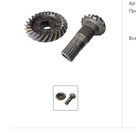
Ар
Пр
Вс