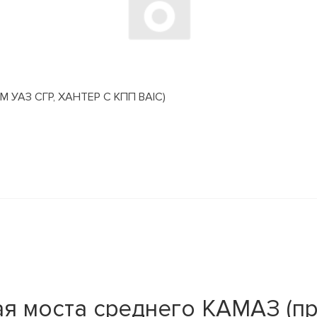
АЗ СГР, ХАНТЕР С КПП BAIC)
я моста среднего КАМАЗ (п