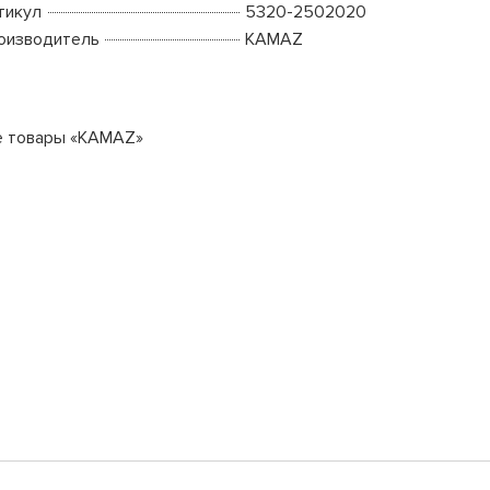
тикул
5320-2502020
оизводитель
KAMAZ
е товары «KAMAZ»