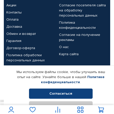
Акции
Согласие посетителя сайта
на обработку
Контакты
персональных данных
Оплата
Политика
Доставка
конфиденциальности
Обмен и возврат
Согласие на получение
рекламы
Гарантия
О нас
Договор-оферта
Карта сайта
Политика обработки
персональных данных
Партнерам
Мы используем файлы cookie, чтобы улучшить ваш
опыт на сайте. Узнайте больше в нашей
Политике
Корпоративным клиентам
Реквизиты компании
конфиденциальности
.
Поставщикам
Согласиться
Отклонить
© КАМАЗ ЦЕНТР ДОНЕЦК, 2015-2026. Все права защищены.
54
В корзину
Интернет-магазин автомобильных товаров Автопрофи.