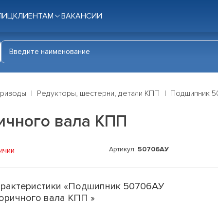
ЛИЦ
КЛИЕНТАМ
ВАКАНСИИ
приводы
Редукторы, шестерни, детали КПП
Подшипник 5
ичного вала КПП
Артикул:
50706АУ
ичии
рактеристики «Подшипник 50706АУ
оричного вала КПП »