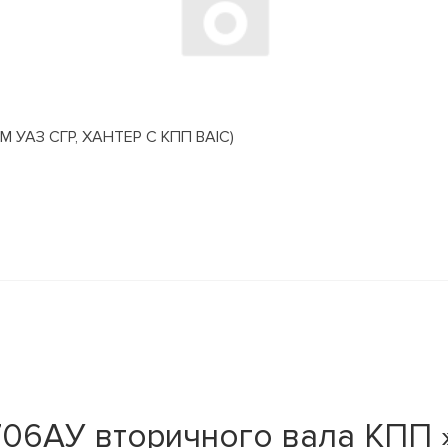
АЗ СГР, ХАНТЕР С КПП BAIC)
06АУ вторичного вала КПП 