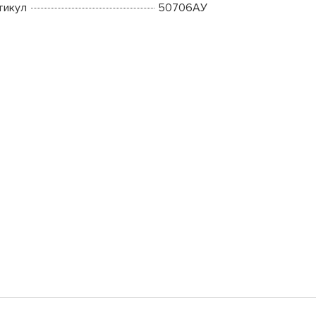
тикул
50706АУ