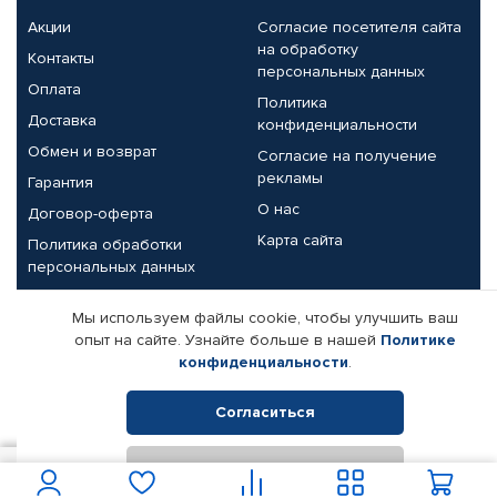
Акции
Согласие посетителя сайта
на обработку
Контакты
персональных данных
Оплата
Политика
Доставка
конфиденциальности
Обмен и возврат
Согласие на получение
рекламы
Гарантия
О нас
Договор-оферта
Карта сайта
Политика обработки
персональных данных
Партнерам
Мы используем файлы cookie, чтобы улучшить ваш
опыт на сайте. Узнайте больше в нашей
Политике
Корпоративным клиентам
Реквизиты компании
конфиденциальности
.
Поставщикам
Согласиться
Отклонить
© КАМАЗ ЦЕНТР ДОНЕЦК, 2015-2026. Все права защищены.
474
В корзину
Интернет-магазин автомобильных товаров Автопрофи.