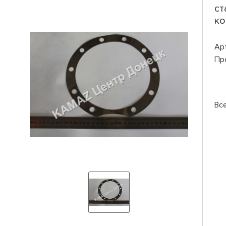
ст
ко
Ар
Пр
Вс