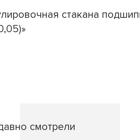
улировочная стакана подши
,05)»
давно смотрели