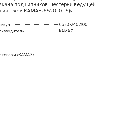
акана подшипников шестерни ведущей
нической КАМАЗ-6520 (0,05)»
тикул
6520-2402100
оизводитель
KAMAZ
е товары «KAMAZ»