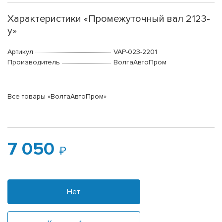
Характеристики «Промежуточный вал 2123-
у»
Артикул
VAP-023-2201
Производитель
ВолгаАвтоПром
Все товары «ВолгаАвтоПром»
7 050
Нет