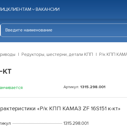
ЛИЦ
КЛИЕНТАМ
ВАКАНСИИ
приводы
Редукторы, шестерни, детали КПП
Р/к КПП КАМАЗ
-кт
Артикул:
1315.298.001
канчивается
рактеристики «Р/к КПП КАМАЗ ZF 16S151 к-кт»
тикул
1315.298.001