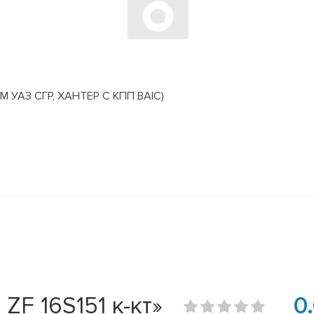
АЗ СГР, ХАНТЕР С КПП BAIC)
F 16S151 к-кт»
0