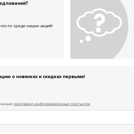
редложений?
что-то среди наших акций!
цию о новинках и скидках первыми!
учение
рекламно-информационных рассылок