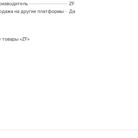
оизводитель
ZF
одажа на другие платформы
Да
е товары «ZF»