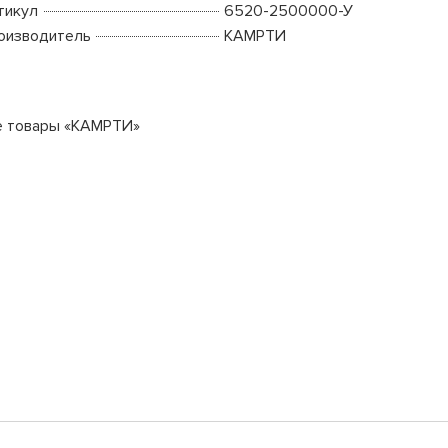
тикул
6520-2500000-У
оизводитель
КАМРТИ
е товары «КАМРТИ»