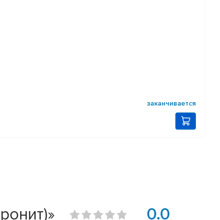
заканчивается
ронит)»
0.0