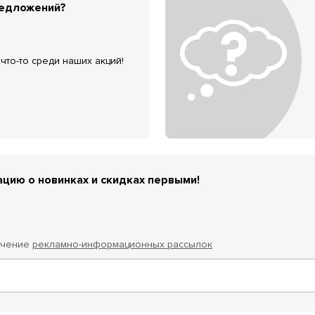
редложений?
что-то среди наших акций!
цию о новинках и скидках первыми!
учение
рекламно-информационных рассылок