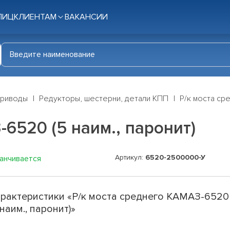
ЛИЦ
КЛИЕНТАМ
ВАКАНСИИ
приводы
Редукторы, шестерни, детали КПП
Р/к моста ср
6520 (5 наим., паронит)
Артикул:
6520-2500000-У
канчивается
рактеристики «Р/к моста среднего КАМАЗ-6520
 наим., паронит)»