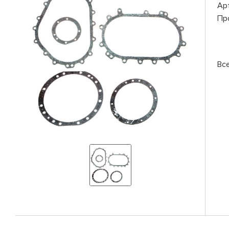
Ар
Пр
Вс