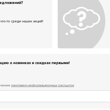
редложений?
что-то среди наших акций!
цию о новинках и скидках первыми!
учение
рекламно-информационных рассылок