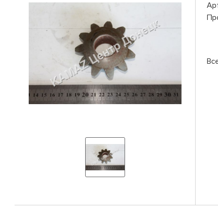
Ар
Пр
Вс