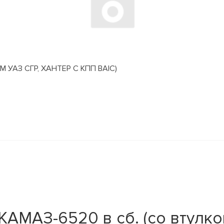
АЗ СГР, ХАНТЕР С КПП BAIC)
АМАЗ-6520 в сб. (со втулко