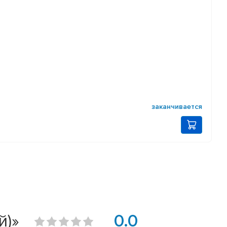
заканчивается
й)»
0.0