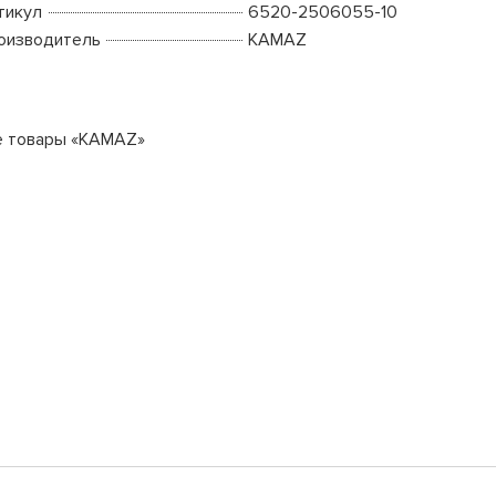
тикул
6520-2506055-10
оизводитель
KAMAZ
е товары «KAMAZ»