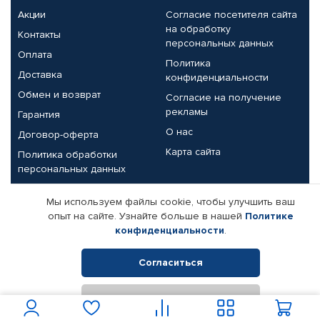
Акции
Согласие посетителя сайта
на обработку
Контакты
персональных данных
Оплата
Политика
Доставка
конфиденциальности
Обмен и возврат
Согласие на получение
рекламы
Гарантия
О нас
Договор-оферта
Карта сайта
Политика обработки
персональных данных
Партнерам
Мы используем файлы cookie, чтобы улучшить ваш
опыт на сайте. Узнайте больше в нашей
Политике
Корпоративным клиентам
Реквизиты компании
конфиденциальности
.
Поставщикам
Согласиться
Отклонить
© КАМАЗ ЦЕНТР ДОНЕЦК, 2015-2026. Все права защищены.
Интернет-магазин автомобильных товаров Автопрофи.