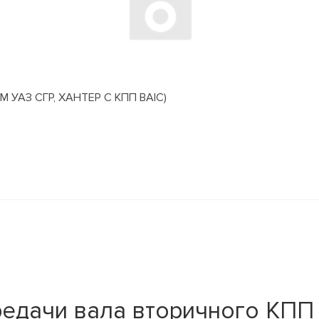
АЗ СГР, ХАНТЕР С КПП BAIC)
едачи вала вторичного КПП К