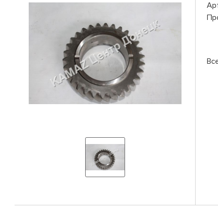
Ар
Пр
Вс