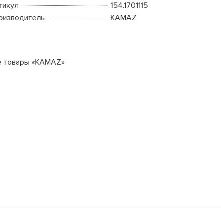
тикул
154.1701115
оизводитель
KAMAZ
е товары «KAMAZ»