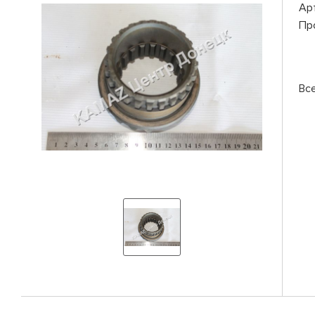
Ар
Пр
Вс