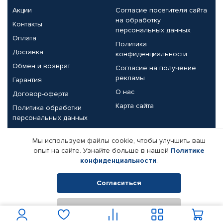
Акции
Согласие посетителя сайта
на обработку
Контакты
персональных данных
Оплата
Политика
Доставка
конфиденциальности
Обмен и возврат
Согласие на получение
рекламы
Гарантия
О нас
Договор-оферта
Карта сайта
Политика обработки
персональных данных
Партнерам
Мы используем файлы cookie, чтобы улучшить ваш
опыт на сайте. Узнайте больше в нашей
Политике
Корпоративным клиентам
Реквизиты компании
конфиденциальности
.
Поставщикам
Согласиться
Отклонить
© КАМАЗ ЦЕНТР ДОНЕЦК, 2015-2026. Все права защищены.
Интернет-магазин автомобильных товаров Автопрофи.