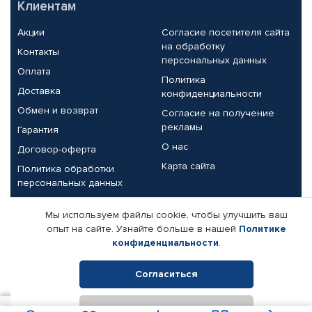
Клиентам
Акции
Согласие посетителя сайта
на обработку
Контакты
персональных данных
Оплата
Политика
Доставка
конфиденциальности
Обмен и возврат
Согласие на получение
рекламы
Гарантия
О нас
Договор-оферта
Карта сайта
Политика обработки
персональных данных
Партнерам
Мы используем файлы cookie, чтобы улучшить ваш
опыт на сайте. Узнайте больше в нашей
Политике
Корпоративным клиентам
Реквизиты компании
конфиденциальности
.
Поставщикам
Согласиться
Отклонить
© КАМАЗ ЦЕНТР ДОНЕЦК, 2015-2026. Все права защищены.