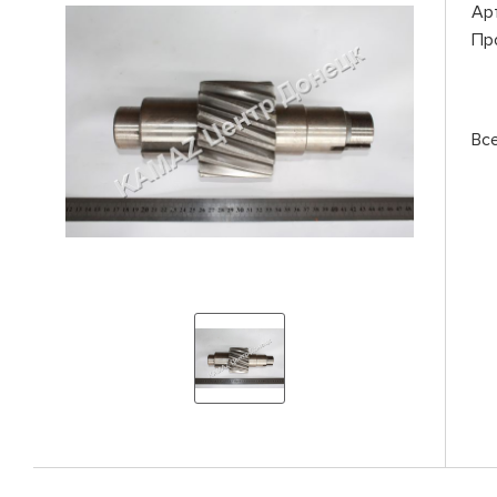
Ар
Пр
Вс