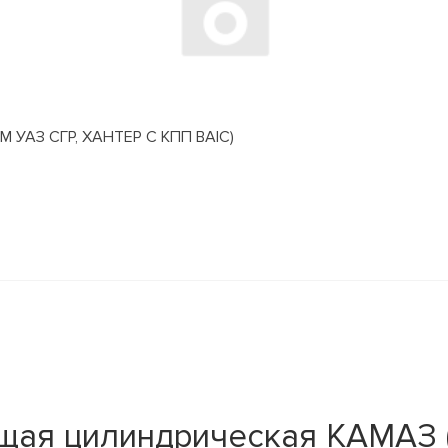
АЗ СГР, ХАНТЕР С КПП BAIC)
щая цилиндрическая КАМАЗ (