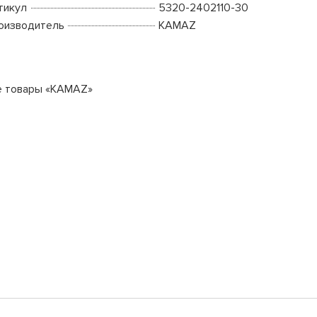
тикул
5320-2402110-30
оизводитель
KAMAZ
е товары «KAMAZ»