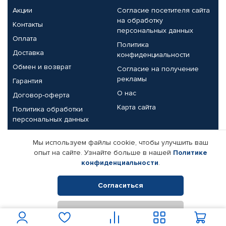
Акции
Согласие посетителя сайта
на обработку
Контакты
персональных данных
Оплата
Политика
Доставка
конфиденциальности
Обмен и возврат
Согласие на получение
рекламы
Гарантия
О нас
Договор-оферта
Карта сайта
Политика обработки
персональных данных
Партнерам
Мы используем файлы cookie, чтобы улучшить ваш
опыт на сайте. Узнайте больше в нашей
Политике
Корпоративным клиентам
Реквизиты компании
конфиденциальности
.
Поставщикам
Согласиться
Отклонить
© КАМАЗ ЦЕНТР ДОНЕЦК, 2015-2026. Все права защищены.
Интернет-магазин автомобильных товаров Автопрофи.