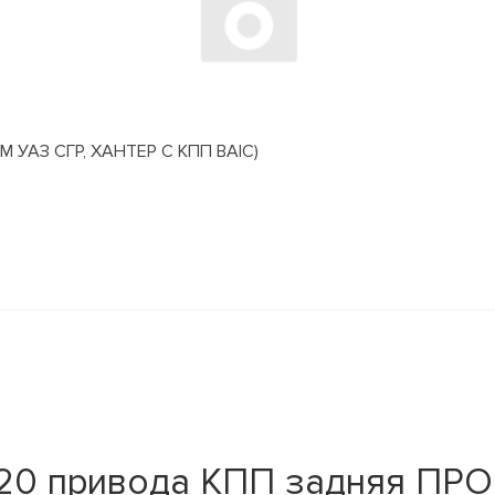
АЗ СГР, ХАНТЕР С КПП BAIC)
520 привода КПП задняя П