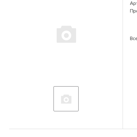
Ар
Пр
Вс