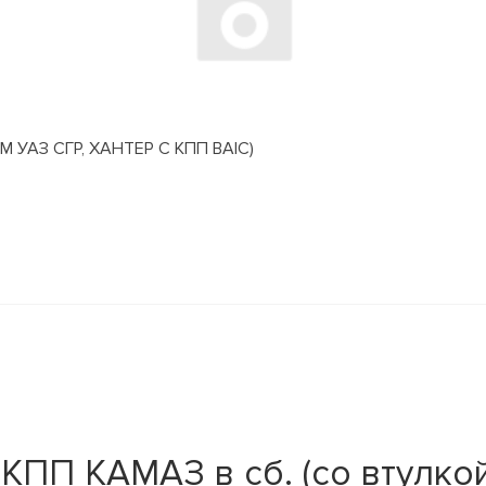
АЗ СГР, ХАНТЕР С КПП BAIC)
ПП КАМАЗ в сб. (со втулкой)