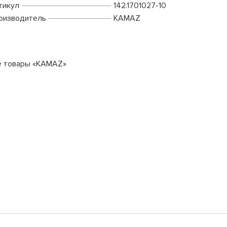
тикул
142.1701027-10
оизводитель
KAMAZ
е товары «KAMAZ»