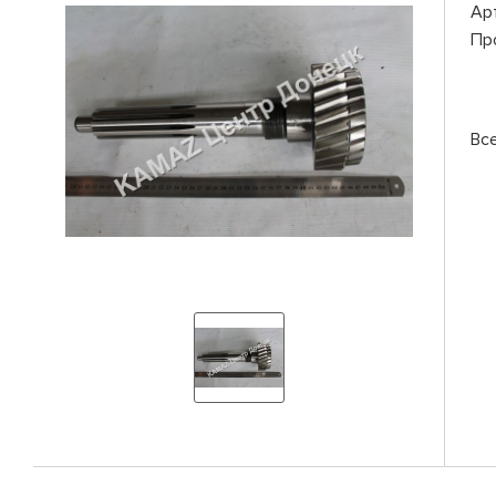
Ар
Пр
Вс