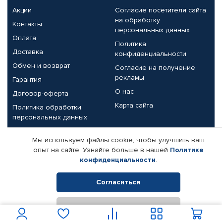
Акции
Согласие посетителя сайта
на обработку
Контакты
персональных данных
Оплата
Политика
Доставка
конфиденциальности
Обмен и возврат
Согласие на получение
рекламы
Гарантия
О нас
Договор-оферта
Карта сайта
Политика обработки
персональных данных
Партнерам
Мы используем файлы cookie, чтобы улучшить ваш
опыт на сайте. Узнайте больше в нашей
Политике
Корпоративным клиентам
Реквизиты компании
конфиденциальности
.
Поставщикам
Согласиться
Отклонить
© КАМАЗ ЦЕНТР ДОНЕЦК, 2015-2026. Все права защищены.
Интернет-магазин автомобильных товаров Автопрофи.