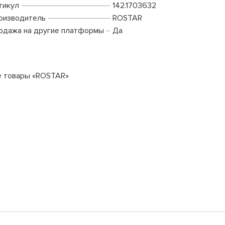
тикул
142.1703632
оизводитель
ROSTAR
одажа на другие платформы
Да
е товары «ROSTAR»