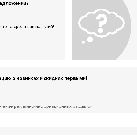
редложений?
что-то среди наших акций!
цию о новинках и скидках первыми!
учение
рекламно-информационных рассылок