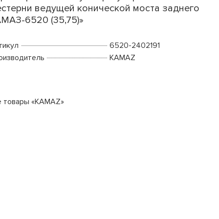
стерни ведущей конической моста заднего
МАЗ-6520 (35,75)»
тикул
6520-2402191
оизводитель
KAMAZ
е товары «KAMAZ»