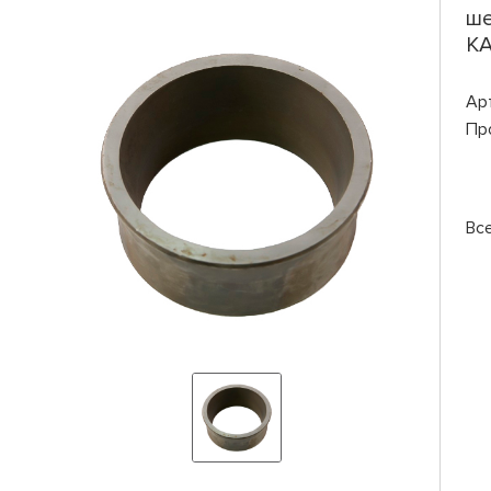
ше
КА
Ар
Пр
Вс