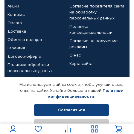
Акции
Согласие посетителя сайта
на обработку
Контакты
персональных данных
Оплата
Политика
Доставка
конфиденциальности
Обмен и возврат
Согласие на получение
рекламы
Гарантия
О нас
Договор-оферта
Карта сайта
Политика обработки
персональных данных
Партнерам
Мы используем файлы cookie, чтобы улучшить ваш
опыт на сайте. Узнайте больше в нашей
Политике
Корпоративным клиентам
Реквизиты компании
конфиденциальности
.
Поставщикам
Согласиться
Отклонить
© КАМАЗ ЦЕНТР ДОНЕЦК, 2015-2026. Все права защищены.
Интернет-магазин автомобильных товаров Автопрофи.