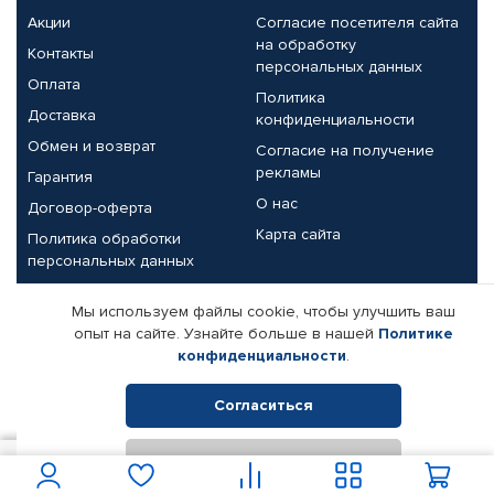
Акции
Согласие посетителя сайта
на обработку
Контакты
персональных данных
Оплата
Политика
Доставка
конфиденциальности
Обмен и возврат
Согласие на получение
рекламы
Гарантия
О нас
Договор-оферта
Карта сайта
Политика обработки
персональных данных
Партнерам
Мы используем файлы cookie, чтобы улучшить ваш
опыт на сайте. Узнайте больше в нашей
Политике
Корпоративным клиентам
Реквизиты компании
конфиденциальности
.
Поставщикам
Согласиться
Отклонить
© КАМАЗ ЦЕНТР ДОНЕЦК, 2015-2026. Все права защищены.
74
В корзину
Интернет-магазин автомобильных товаров Автопрофи.