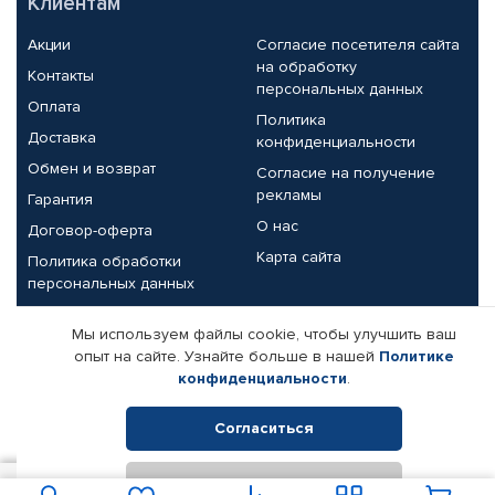
Клиентам
Акции
Согласие посетителя сайта
на обработку
Контакты
персональных данных
Оплата
Политика
Доставка
конфиденциальности
Обмен и возврат
Согласие на получение
рекламы
Гарантия
О нас
Договор-оферта
Карта сайта
Политика обработки
персональных данных
Партнерам
Мы используем файлы cookie, чтобы улучшить ваш
опыт на сайте. Узнайте больше в нашей
Политике
Корпоративным клиентам
Реквизиты компании
конфиденциальности
.
Поставщикам
Согласиться
Отклонить
© КАМАЗ ЦЕНТР ДОНЕЦК, 2015-2026. Все права защищены.