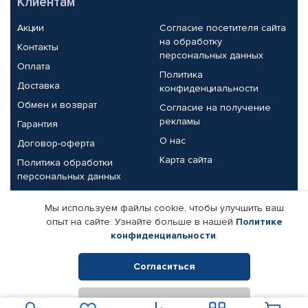
Клиентам
Акции
Согласие посетителя сайта
на обработку
Контакты
персональных данных
Оплата
Политика
Доставка
конфиденциальности
Обмен и возврат
Согласие на получение
рекламы
Гарантия
О нас
Договор-оферта
Карта сайта
Политика обработки
персональных данных
Партнерам
Мы используем файлы cookie, чтобы улучшить ваш
опыт на сайте. Узнайте больше в нашей
Политике
Корпоративным клиентам
Реквизиты компании
конфиденциальности
.
Поставщикам
Согласиться
Отклонить
© КАМАЗ ЦЕНТР ДОНЕЦК, 2015-2026. Все права защищены.