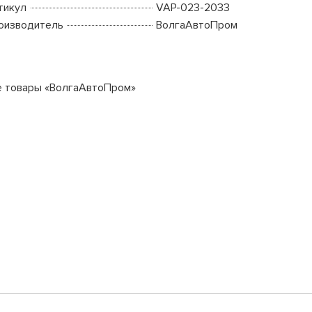
тикул
VAP-023-2033
оизводитель
ВолгаАвтоПром
е товары «ВолгаАвтоПром»