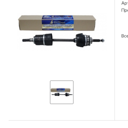
Ар
Пр
Вс