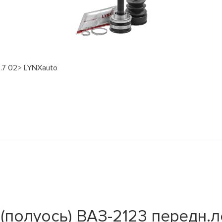
1.7 02> LYNXauto
полуось) ВАЗ-2123 передн.ле