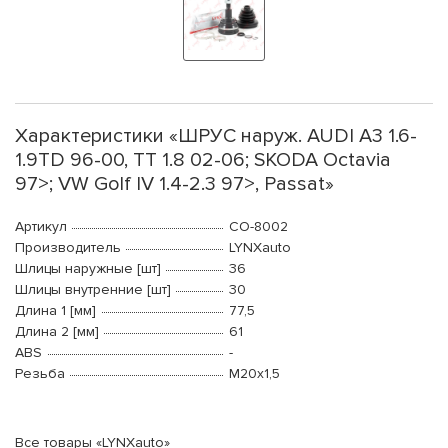
Характеристики «ШРУС наруж. AUDI A3 1.6-
1.9TD 96-00, TT 1.8 02-06; SKODA Octavia
97>; VW Golf IV 1.4-2.3 97>, Passat»
Артикул
CO-8002
Производитель
LYNXauto
Шлицы наружные [шт]
36
Шлицы внутренние [шт]
30
Длина 1 [мм]
77,5
Длина 2 [мм]
61
ABS
-
Резьба
М20x1,5
Все товары «LYNXauto»