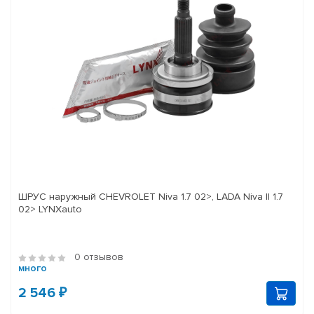
ШРУС наружный CHEVROLET Niva 1.7 02>, LADA Niva II 1.7
02> LYNXauto
0 отзывов
много
2 546 ₽