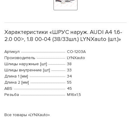
Характеристики «ШРУС наруж. AUDI A4 1.6-
2.0 00>, 1.8 00-04 (38/33шл.) LYNXauto (шт.)»
Артикул
CO-1203A
Производитель
LYNXauto
Шлицы наружные [шт]
38
Шлицы внутренние [шт]
33
Длина 1 [мм]
34
Длина 2 [мм]
55
ABS
45
Резьба
М16x1,5
Все товары «LYNXauto»