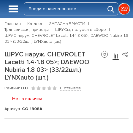
Главная
Каталог
ЗАПАСНЫЕ ЧАСТИ
Трансмиссия, приводы
ШРУСы, полуоси в сборе
ШРУС наруж. CHEVROLET Lacetti 1.4-1.8 05>; DAEWOO Nubiria 1.8
03> (33/22шл.) LYNXauto (шт.)
ШРУС наруж. CHEVROLET
Lacetti 1.4-1.8 05>; DAEWOO
Nubiria 1.8 03> (33/22шл.)
LYNXauto (шт.)
Рейтинг
0.0
0 отзывов
Нет в наличии
Артикул:
CO-1808A