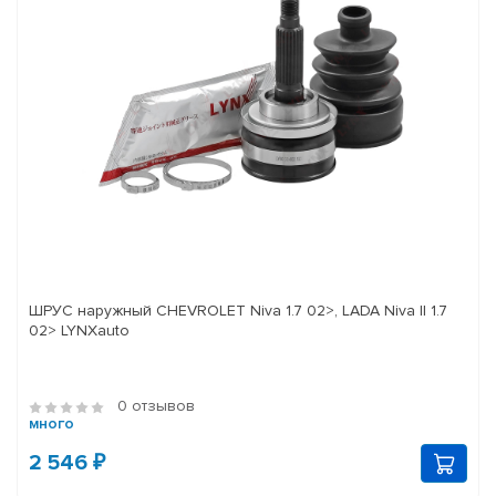
ШРУС наружный CHEVROLET Niva 1.7 02>, LADA Niva II 1.7
02> LYNXauto
0 отзывов
много
2 546 ₽