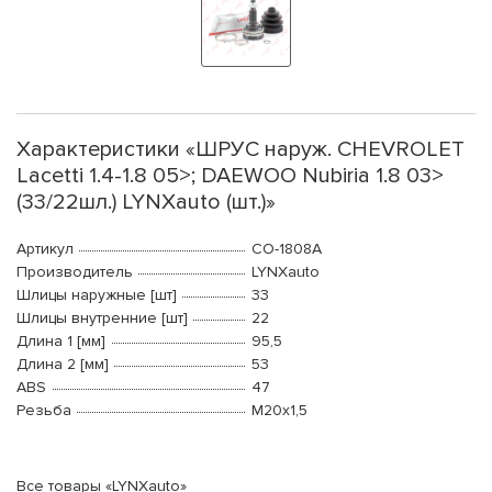
Характеристики «ШРУС наруж. CHEVROLET
Lacetti 1.4-1.8 05>; DAEWOO Nubiria 1.8 03>
(33/22шл.) LYNXauto (шт.)»
Артикул
CO-1808A
Производитель
LYNXauto
Шлицы наружные [шт]
33
Шлицы внутренние [шт]
22
Длина 1 [мм]
95,5
Длина 2 [мм]
53
ABS
47
Резьба
М20x1,5
Все товары «LYNXauto»