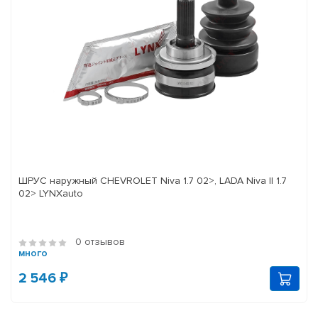
ШРУС наружный CHEVROLET Niva 1.7 02>, LADA Niva II 1.7
02> LYNXauto
0 отзывов
много
2 546 ₽