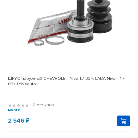
ШРУС наружный CHEVROLET Niva 1.7 02>, LADA Niva II 1.7
02> LYNXauto
0 отзывов
много
2 546 ₽