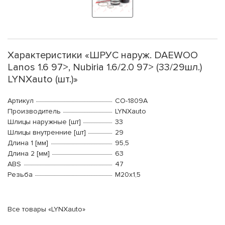
Характеристики «ШРУС наруж. DAEWOO
Lanos 1.6 97>, Nubiria 1.6/2.0 97> (33/29шл.)
LYNXauto (шт.)»
Артикул
CO-1809A
Производитель
LYNXauto
Шлицы наружные [шт]
33
Шлицы внутренние [шт]
29
Длина 1 [мм]
95,5
Длина 2 [мм]
63
ABS
47
Резьба
М20x1,5
Все товары «LYNXauto»